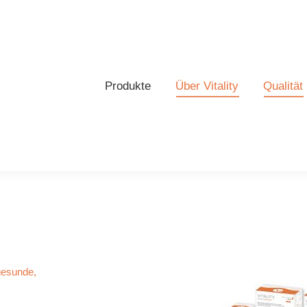
Produkte
Produkte
Über Vitality
Über Vitality
Qualität
Qualität
gesunde,