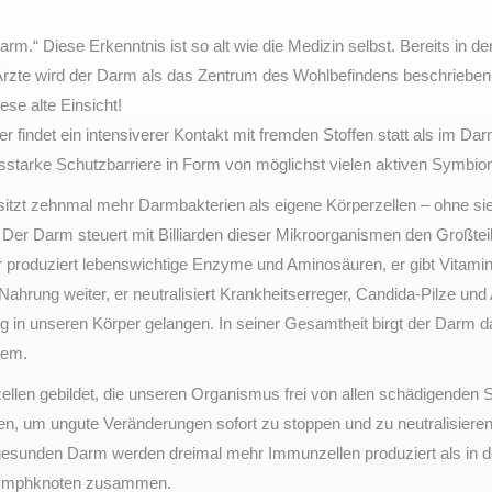
rm.“ Diese Erkenntnis ist so alt wie die Medizin selbst. Bereits in d
Ärzte wird der Darm als das Zentrum des Wohlbefindens beschrieben. 
se alte Einsicht!
 findet ein intensiverer Kontakt mit fremden Stoffen statt als im Da
gsstarke Schutzbarriere in Form von möglichst vielen aktiven Symbio
tzt zehnmal mehr Darmbakterien als eigene Körperzellen – ohne sie i
 Der Darm steuert mit Billiarden dieser Mikroorganismen den Großtei
 produziert lebenswichtige Enzyme und Aminosäuren, er gibt Vitamin
hrung weiter, er neutralisiert Krankheitserreger, Candida-Pilze und
ung in unseren Körper gelangen. In seiner Gesamtheit birgt der Darm 
tem.
llen gebildet, die unseren Organismus frei von allen schädigenden S
en, um ungute Veränderungen sofort zu stoppen und zu neutralisier
 gesunden Darm werden dreimal mehr Immunzellen produziert als in d
ymphknoten zusammen.