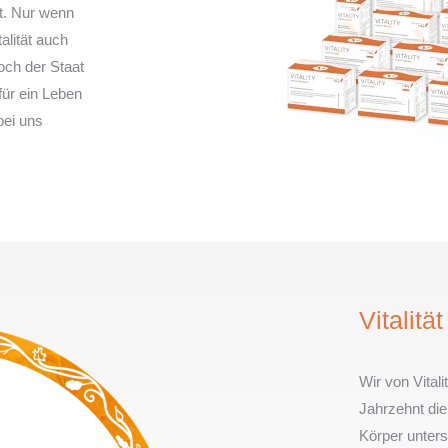
ät. Nur wenn
alität auch
och der Staat
für ein Leben
 bei uns
Vitalitä
Wir von Vital
Jahrzehnt die
Körper unters