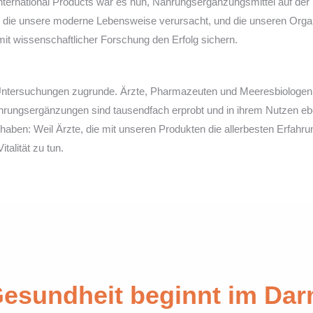
 International Products war es nun, Nahrungsergänzungsmittel auf der
, die unsere moderne Lebensweise verursacht, und die unseren Orga
it wissenschaftlicher Forschung den Erfolg sichern.
 Untersuchungen zugrunde. Ärzte, Pharmazeuten und Meeresbiologen 
rungsergänzungen sind tausendfach erprobt und in ihrem Nutzen eben
nt haben: Weil Ärzte, die mit unseren Produkten die allerbesten Erfa
talität zu tun.
esundheit beginnt im Da