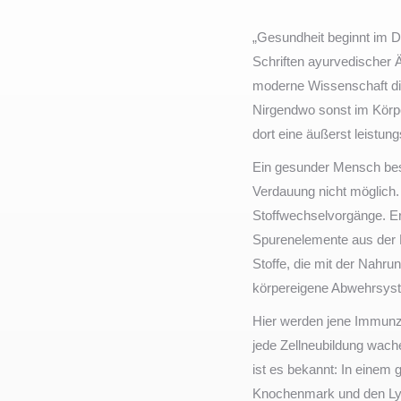
„Gesundheit beginnt im Da
Schriften ayurvedischer 
moderne Wissenschaft die
Nirgendwo sonst im Körper
dort eine äußerst leistun
Ein gesunder Mensch besi
Verdauung nicht möglich.
Stoffwechselvorgänge. Er
Spurenelemente aus der Na
Stoffe, die mit der Nahr
körpereigene Abwehrsys
Hier werden jene Immunze
jede Zellneubildung wach
ist es bekannt: In einem
Knochenmark und den L